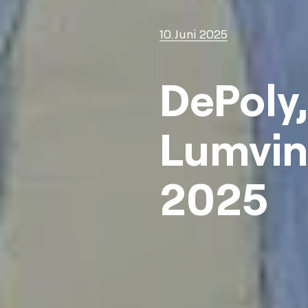
10. Juni 2025
DePoly
Lumvin
2025