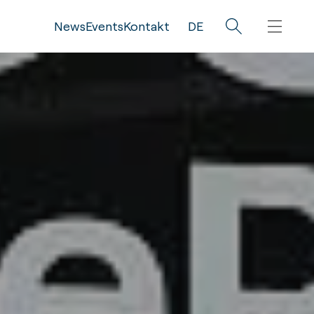
News
Events
Kontakt
DE