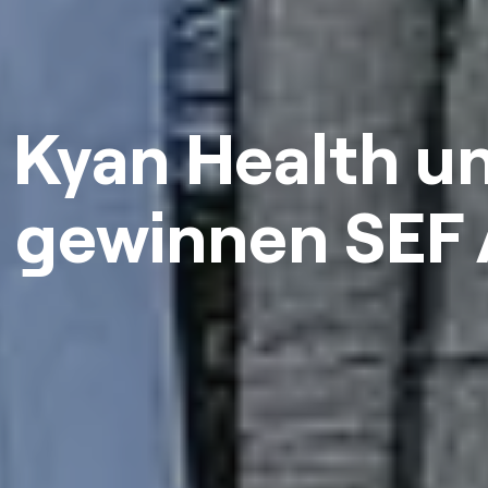
, Kyan Health u
 gewinnen SEF