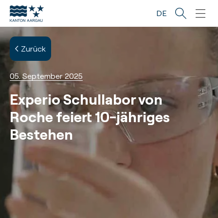
Sprunglinks
Startseite
Navigation
Inhalt
Fussbereich
DE
Zurück
05. September 2025
Experio Schullabor von
Roche feiert 10-jähriges
Bestehen